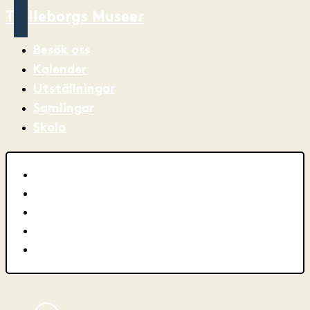
Trelleborgs Museer
Besök oss
Kalender
Utställningar
Samlingar
Skola
Besök oss
Kalender
Utställningar
Samlingar
Skola