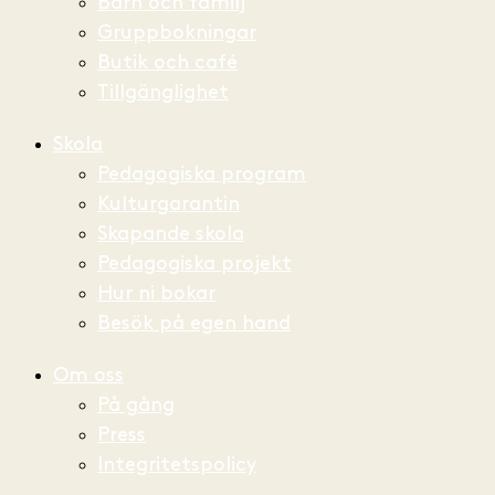
Barn och familj
Gruppbokningar
Butik och café
Tillgänglighet
Skola
Pedagogiska program
Kulturgarantin
Skapande skola
Pedagogiska projekt
Hur ni bokar
Besök på egen hand
Om oss
På gång
Press
Integritetspolicy