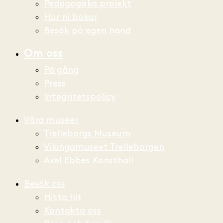
Pedagogiska projekt
Hur ni bokar
Besök på egen hand
Om oss
På gång
Press
Integritetspolicy
Våra museer
Trelleborgs Museum
Vikingamuseet Trelleborgen
Axel Ebbes Konsthall
Besök oss
Hitta hit
Kontakta oss