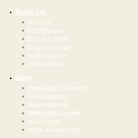
Besök oss
Hitta hit
Kontakta oss
Barn och familj
Gruppbokningar
Butik och café
Tillgänglighet
Skola
Pedagogiska program
Kulturgarantin
Skapande skola
Pedagogiska projekt
Hur ni bokar
Besök på egen hand