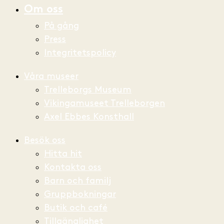
Om oss
På gång
Press
Integritetspolicy
Våra museer
Trelleborgs Museum
Vikingamuseet Trelleborgen
Axel Ebbes Konsthall
Besök oss
Hitta hit
Kontakta oss
Barn och familj
Gruppbokningar
Butik och café
Tillgänglighet