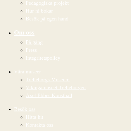
Pedagogiska projekt
Hur ni bokar
Besök på egen hand
Om oss
På gång
Press
Integritetspolicy
Våra museer
Trelleborgs Museum
Vikingamuseet Trelleborgen
Axel Ebbes Konsthall
Besök oss
Hitta hit
Kontakta oss