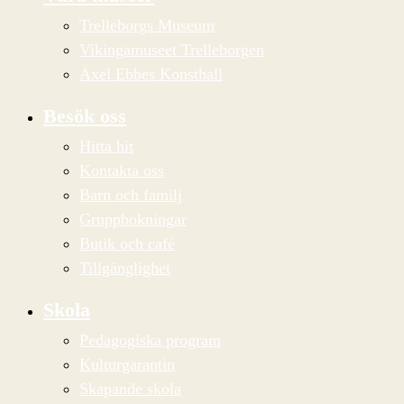
Trelleborgs Museum
Vikingamuseet Trelleborgen
Axel Ebbes Konsthall
Besök oss
Hitta hit
Kontakta oss
Barn och familj
Gruppbokningar
Butik och café
Tillgänglighet
Skola
Pedagogiska program
Kulturgarantin
Skapande skola