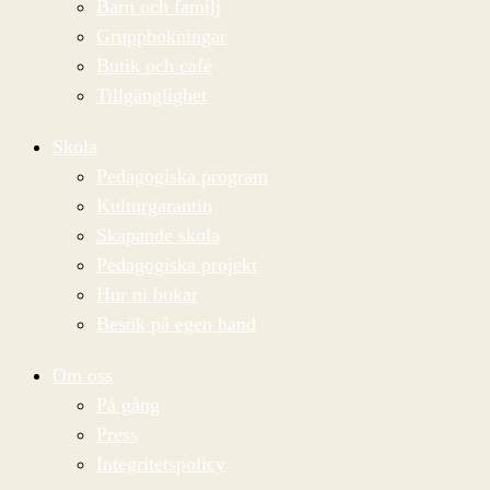
Barn och familj
Gruppbokningar
Butik och café
Tillgänglighet
Skola
Pedagogiska program
Kulturgarantin
Skapande skola
Pedagogiska projekt
Hur ni bokar
Besök på egen hand
Om oss
På gång
Press
Integritetspolicy