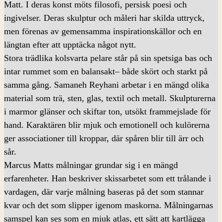
Matt. I deras konst möts filosofi, persisk poesi och
ingivelser. Deras skulptur och måleri har skilda uttryck,
men förenas av gemensamma inspirationskällor och en
längtan efter att upptäcka något nytt.
Stora trädlika kolsvarta pelare står på sin spetsiga bas och
intar rummet som en balansakt– både skört och starkt på
samma gång. Samaneh Reyhani arbetar i en mängd olika
material som trä, sten, glas, textil och metall. Skulpturerna
i marmor glänser och skiftar ton, utsökt frammejslade för
hand. Karaktären blir mjuk och emotionell och kulörerna
ger associationer till kroppar, där spåren blir till ärr och
sår.
Marcus Matts målningar grundar sig i en mängd
erfarenheter. Han beskriver skissarbetet som ett trålande i
vardagen, där varje målning baseras på det som stannar
kvar och det som slipper igenom maskorna. Målningarnas
samspel kan ses som en mjuk atlas, ett sätt att kartlägga