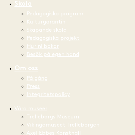
Skola
Pedagogiska program
Kulturgarantin
Skapande skola
Pedagogiska projekt
Hur ni bokar
Besök på egen hand
Om oss
På gång
Press
Integritetspolicy
Våra museer
Trelleborgs Museum
Vikingamuseet Trelleborgen
Axel Ebbes Konsthall