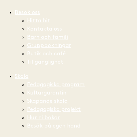
Besök oss
Hitta hit
Kontakta oss
Barn och familj
Gruppbokningar
Butik och café
Tillgänglighet
Skola
Pedagogiska program
Kulturgarantin
Skapande skola
Pedagogiska projekt
Hur ni bokar
Besök på egen hand