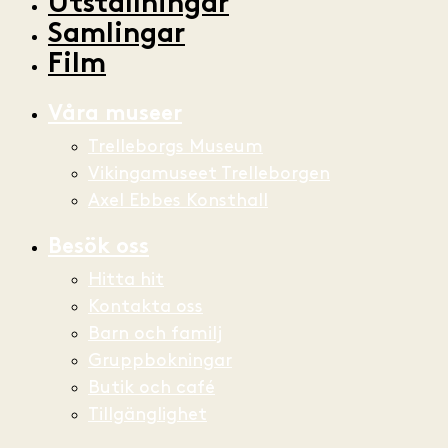
Utställningar
Samlingar
Film
Våra museer
Trelleborgs Museum
Vikingamuseet Trelleborgen
Axel Ebbes Konsthall
Besök oss
Hitta hit
Kontakta oss
Barn och familj
Gruppbokningar
Butik och café
Tillgänglighet