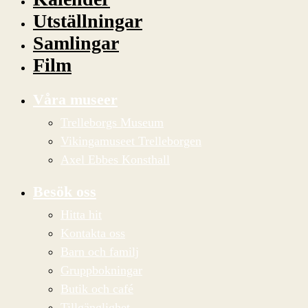
Utställningar
Samlingar
Film
Våra museer
Trelleborgs Museum
Vikingamuseet Trelleborgen
Axel Ebbes Konsthall
Besök oss
Hitta hit
Kontakta oss
Barn och familj
Gruppbokningar
Butik och café
Tillgänglighet