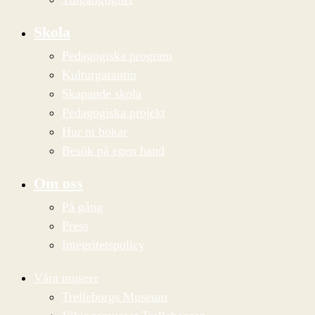
Skola
Pedagogiska program
Kulturgarantin
Skapande skola
Pedagogiska projekt
Hur ni bokar
Besök på egen hand
Om oss
På gång
Press
Integritetspolicy
Våra museer
Trelleborgs Museum