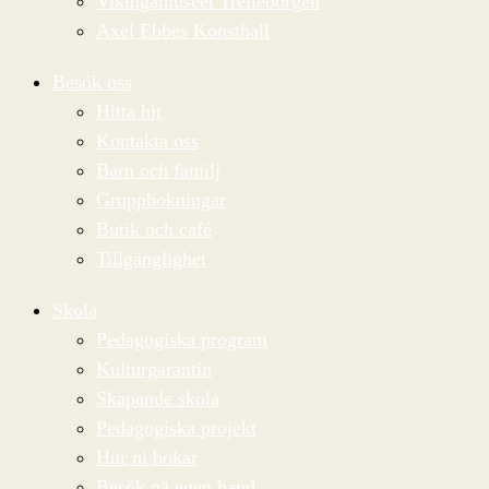
Vikingamuseet Trelleborgen
Axel Ebbes Konsthall
Besök oss
Hitta hit
Kontakta oss
Barn och familj
Gruppbokningar
Butik och café
Tillgänglighet
Skola
Pedagogiska program
Kulturgarantin
Skapande skola
Pedagogiska projekt
Hur ni bokar
Besök på egen hand