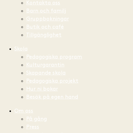
Kontakta oss
Barn och familj
Gruppbokningar
Butik och café
Tillgänglighet
Skola
Pedagogiska program
Kulturgarantin
Skapande skola
Pedagogiska projekt
Hur ni bokar
Besök på egen hand
Om oss
På gång
Press