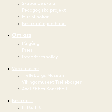
Skapande skola
Pedagogiska projekt
Hur ni bokar
Besök på egen hand
Om oss
På gång
Press
Integritetspolicy
Våra museer
Trelleborgs Museum
Vikingamuseet Trelleborgen
Axel Ebbes Konsthall
Besök oss
Hitta hit