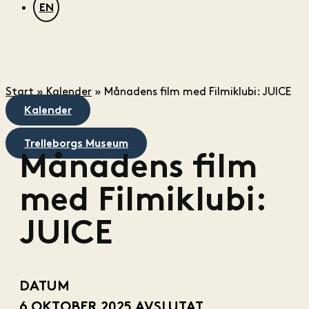
EN
Start
»
Kalender
»
Månadens film med Filmiklubi: JUICE
Kalender
Trelleborgs Museum
Månadens film
med Filmiklubi:
JUICE
DATUM
6 OKTOBER 2025
AVSLUTAT