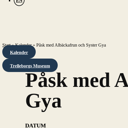
EN
Start
»
Kalender
»
Påsk med Albäckafrun och Syster Gya
Kalender
Trelleborgs Museum
Påsk med A
Gya
DATUM