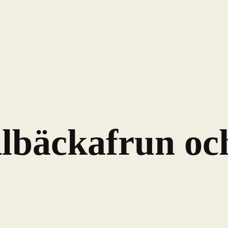
lbäckafrun och