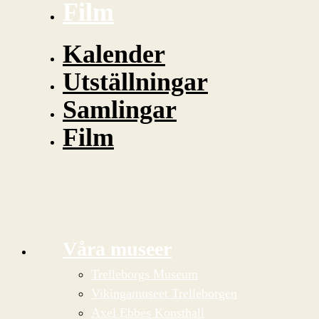
Film
Kalender
Utställningar
Samlingar
Film
Våra museer
Trelleborgs Museum
Vikingamuseet Trelleborgen
Axel Ebbes Konsthall