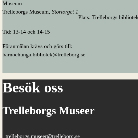
Museum
Trelleborgs Museum
Stortorget 1
Plats: Trelleborgs bibliote
Tid: 13-14 och 14-15
Föranmälan krävs och görs till:
barnochunga.bibliotek@trelleborg.se
Besök oss
Trelleborgs Museer
trelleborgs.museer@trelleborg.se