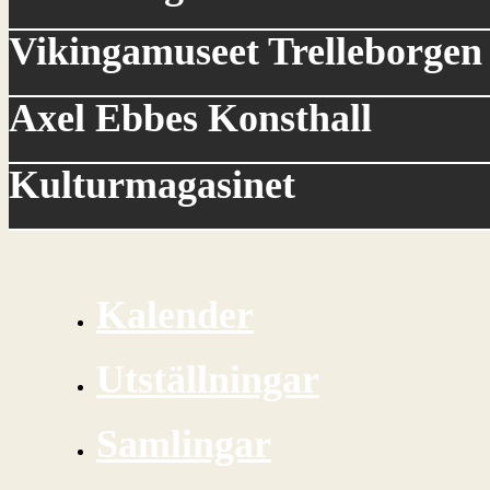
Vikingamuseet Trelleborgen
Axel Ebbes Konsthall
Kulturmagasinet
Kalender
Utställningar
Samlingar