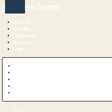
Trelleborgs Museer
Besök oss
Kalender
Utställningar
Samlingar
Skola
Besök oss
Kalender
Utställningar
Samlingar
Skola