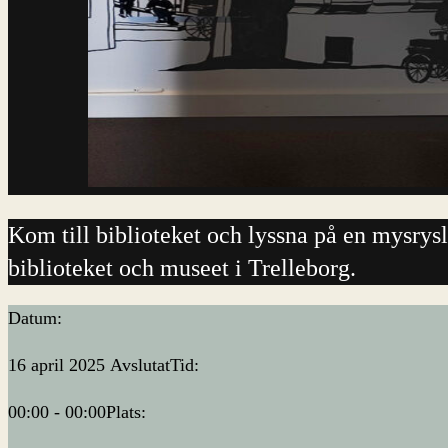
Kom till biblioteket och lyssna på en mysrys
biblioteket och museet i Trelleborg.
Datum:
16 april 2025
Avslutat
Tid:
00:00 - 00:00
Plats: