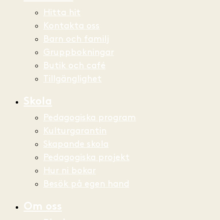
Hitta hit
Kontakta oss
Barn och familj
Gruppbokningar
Butik och café
Tillgänglighet
Skola
Pedagogiska program
Kulturgarantin
Skapande skola
Pedagogiska projekt
Hur ni bokar
Besök på egen hand
Om oss