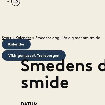
EN
Start
»
Kalender
»
Smedens dag! Lär dig mer om smide
Kalender
Vikingamuseet Trelleborgen
Smedens d
smide
DATUM