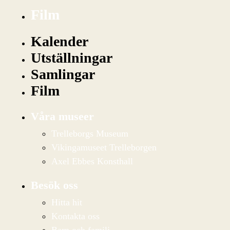
Film
Kalender
Utställningar
Samlingar
Film
Våra museer
Trelleborgs Museum
Vikingamuseet Trelleborgen
Axel Ebbes Konsthall
Besök oss
Hitta hit
Kontakta oss
Barn och familj