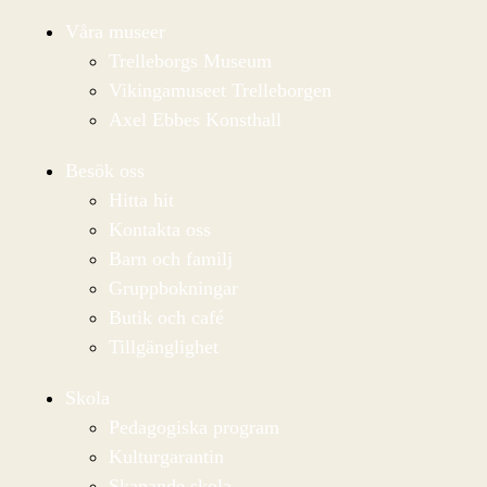
Våra museer
Trelleborgs Museum
Vikingamuseet Trelleborgen
Axel Ebbes Konsthall
Besök oss
Hitta hit
Kontakta oss
Barn och familj
Gruppbokningar
Butik och café
Tillgänglighet
Skola
Pedagogiska program
Kulturgarantin
Skapande skola