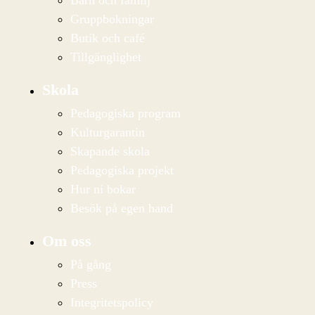
Gruppbokningar
Butik och café
Tillgänglighet
Skola
Pedagogiska program
Kulturgarantin
Skapande skola
Pedagogiska projekt
Hur ni bokar
Besök på egen hand
Om oss
På gång
Press
Integritetspolicy