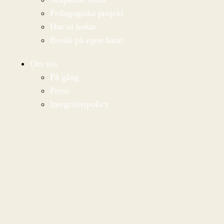
Pedagogiska projekt
Hur ni bokar
Besök på egen hand
Om oss
På gång
Press
Integritetspolicy