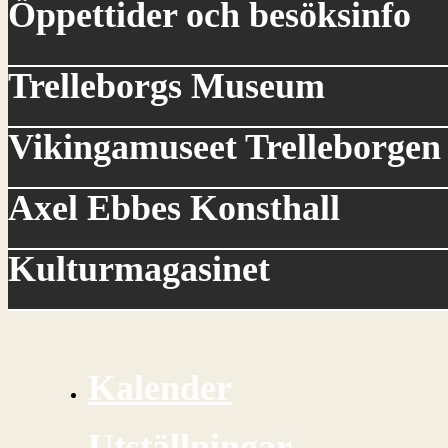
Öppettider och besöksinfo
Trelleborgs Museum
Vikingamuseet Trelleborgen
Axel Ebbes Konsthall
Kulturmagasinet
Kalender
Utställningar