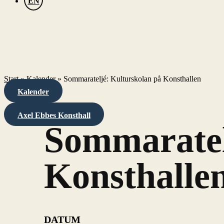
EN
Start
»
Kalender
»
Sommarateljé: Kulturskolan på Konsthallen
Kalender
Axel Ebbes Konsthall
Sommaratel
Konsthalle
DATUM