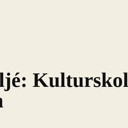
jé: Kultursko
n