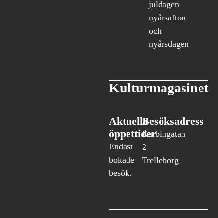
juldagen
nyårsafton
och
nyårsdagen
Kulturmagasinet
Aktuella
Besöksadress
öppettider
Karbingatan
Endast
2
bokade
Trelleborg
besök.