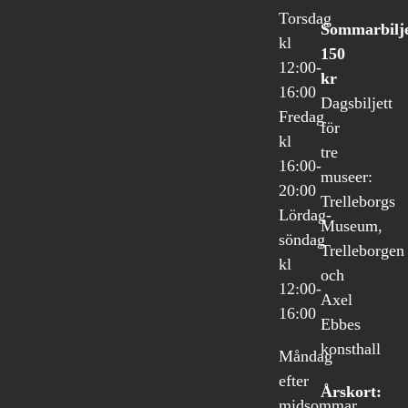
Torsdag
Sommarbilje
kl
150
12:00-
kr
16:00
Dagsbiljett
Fredag
för
kl
tre
16:00-
museer:
20:00
Trelleborgs
Lördag-
Museum,
söndag
Trelleborgen
kl
och
12:00-
Axel
16:00
Ebbes
konsthall
Måndag
efter
Årskort:
midsommar