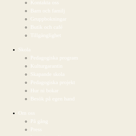
Kontakta oss
Barn och familj
Gruppbokningar
Butik och café
Tillgänglighet
Skola
Pedagogiska program
Kulturgarantin
Skapande skola
Pedagogiska projekt
Hur ni bokar
Besök på egen hand
Om oss
På gång
Press