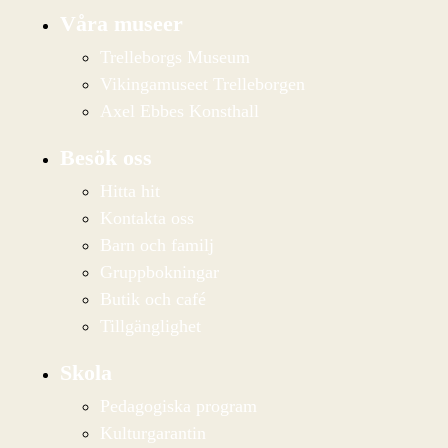
Våra museer
Trelleborgs Museum
Vikingamuseet Trelleborgen
Axel Ebbes Konsthall
Besök oss
Hitta hit
Kontakta oss
Barn och familj
Gruppbokningar
Butik och café
Tillgänglighet
Skola
Pedagogiska program
Kulturgarantin