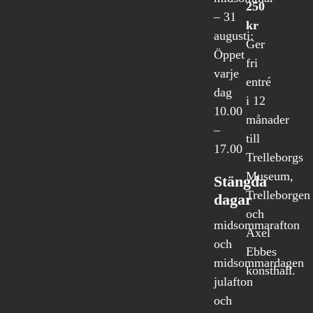
250
– 31
kr
augusti:
Ger
Öppet
fri
varje
entré
dag
i 12
10.00
månader
–
till
17.00
Trelleborgs
Museum,
Stängda
Trelleborgen
dagar
och
midsommarafton
Axel
och
Ebbes
midsommardagen
konsthall.
julafton
och