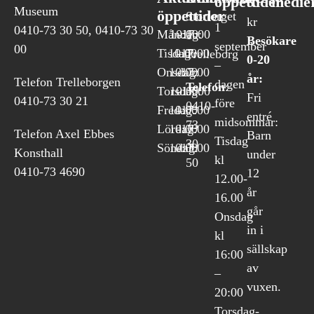
öppettider
medie
60
Museum
öppettider
Stortorget
kr
1
0410-73 30 50, 0410-73 30
Måndag:
10:00
-17:00
1
Besökare
september
00
Tisdag:
10:00
-17:00
Trelleborg
0-20
–
Onsdag:
10:00
-17:00
år:
Telefon Trelleborgen
dagen
Telefon
:
Torsdag:
10:00
-17:00
Fri
0410-73 30 21
före
0410-
Fredag:
10:00
-17:00
entré
midsommar:
73
Lördag:
10:00
-17:00
Telefon Axel Ebbes
Barn
Tisdag
30
Söndag:
10:00
-17:00
Konsthall
under
kl
50
0410-73 4690
12
12.00-
år
16.00
går
Onsdag
in i
kl
sällskap
16:00
av
–
vuxen.
20:00
Torsdag-