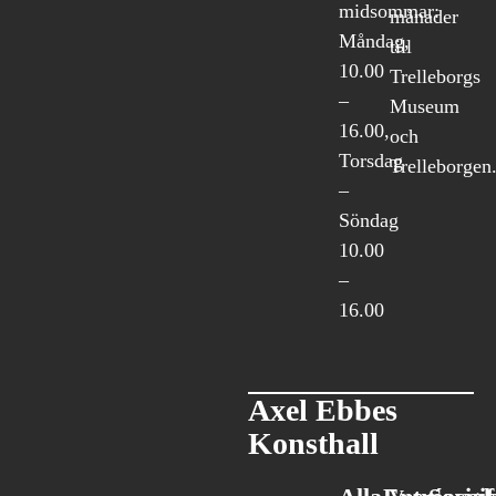
midsommar:
månader
Måndag,
till
10.00
Trelleborgs
–
Museum
16.00,
och
Torsdag
Trelleborgen
–
Söndag
10.00
–
16.00
Axel Ebbes
Konsthall