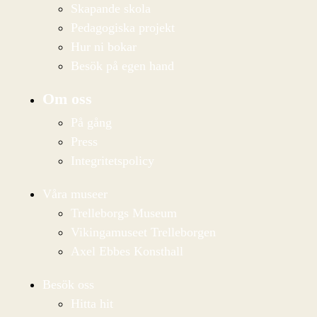
Skapande skola
Pedagogiska projekt
Hur ni bokar
Besök på egen hand
Om oss
På gång
Press
Integritetspolicy
Våra museer
Trelleborgs Museum
Vikingamuseet Trelleborgen
Axel Ebbes Konsthall
Besök oss
Hitta hit