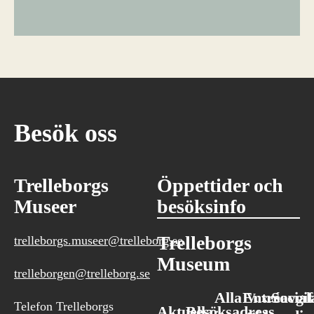
Besök oss
Trelleborgs
Öppettider och
Museer
besöksinfo
Trelleborgs
trelleborgs.museer@trelleborg.se
Museum
trelleborgen@trelleborg.se
Alla
Entréavgif
Social
Vuxen:
Telefon Trelleborgs
Aktuella
Besöksadress