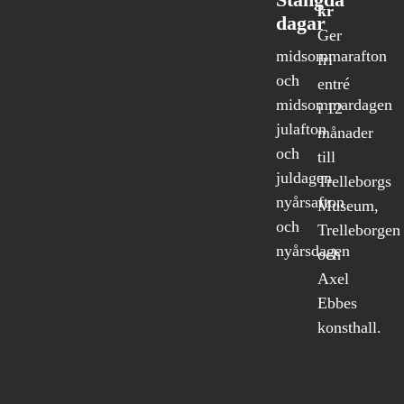
kr
dagar
Ger
midsommarafton
fri
och
entré
midsommardagen
i 12
julafton
månader
och
till
juldagen
Trelleborgs
nyårsafton
Museum,
och
Trelleborgen
nyårsdagen
och
Axel
Ebbes
konsthall.