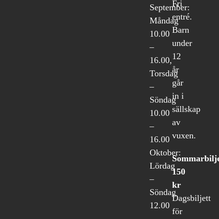
Fri
September:
entré.
Måndag
Barn
10.00
under
–
12
16.00,
år
Torsdag
går
–
in i
Söndag
sällskap
10.00
av
–
vuxen.
16.00
Oktober:
Sommarbilje
Lördag
150
–
kr
Söndag
Dagsbiljett
12.00
för
–