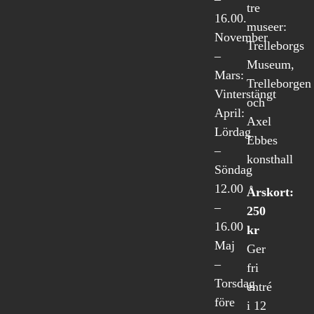
tre
16.00.
museer:
November
Trelleborgs
–
Museum,
Mars:
Trelleborgen
Vinterstängt
och
April:
Axel
Lördag
Ebbes
–
konsthall
Söndag
12.00
Årskort:
–
250
16.00
kr
Maj
Ger
–
fri
Torsdag
entré
före
i 12