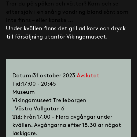
Tror du på spöken och vättar? Kom och se
efter själv i en snårig vandring bland sånt som
inte finns – eller kanske …
Under kvällen finns det grillad korv och dryck
till försäljning utanför Vikingamuseet.
Datum:
31 oktober 2023
Avslutat
Tid:
17:00 - 20:45
Museum
Vikingamuseet Trelleborgen
Västra Vallgatan 6
Tid:
Från 17.00 - Flera avgångar under
kvällen. Avgångarna efter 18.30 är något
läskigare.