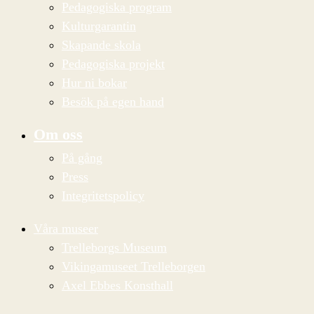
Pedagogiska program
Kulturgarantin
Skapande skola
Pedagogiska projekt
Hur ni bokar
Besök på egen hand
Om oss
På gång
Press
Integritetspolicy
Våra museer
Trelleborgs Museum
Vikingamuseet Trelleborgen
Axel Ebbes Konsthall