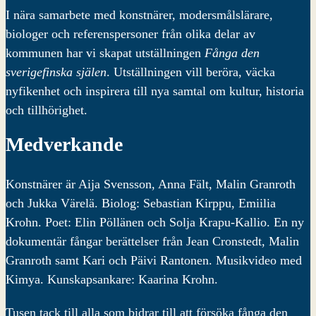
I nära samarbete med konstnärer, modersmålslärare,
biologer och referenspersoner från olika delar av
kommunen har vi skapat utställningen
Fånga den
sverigefinska själen
. Utställningen vill beröra, väcka
nyfikenhet och inspirera till nya samtal om kultur, historia
och tillhörighet.
Medverkande
Konstnärer är Aija Svensson, Anna Fält, Malin Granroth
och Jukka Värelä. Biolog: Sebastian Kirppu, Emiilia
Krohn. Poet: Elin Pöllänen och Solja Krapu-Kallio. En ny
dokumentär fångar berättelser från Jean Cronstedt, Malin
Granroth samt Kari och Päivi Rantonen. Musikvideo med
Kimya. Kunskapsankare: Kaarina Krohn.
Tusen tack till alla som bidrar till att försöka fånga den