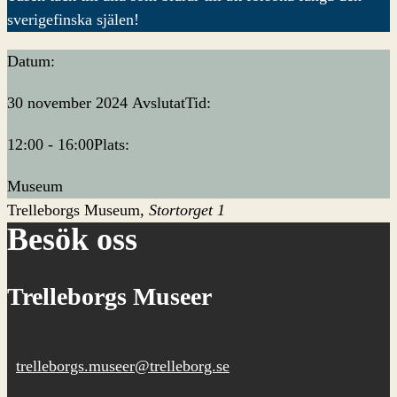
sverigefinska själen!
Datum:
30 november 2024
Avslutat
Tid:
12:00 - 16:00
Plats:
Museum
Trelleborgs Museum
Stortorget 1
Besök oss
Trelleborgs Museer
trelleborgs.museer@trelleborg.se