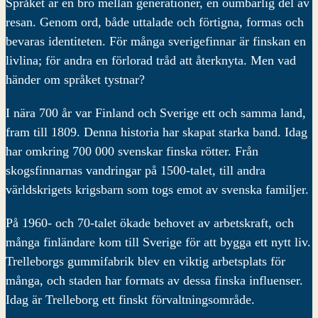
Språket är en bro mellan generationer, en oumbärlig del av
resan. Genom ord, både uttalade och förtigna, formas och
bevaras identiteten. För många sverigefinnar är finskan en
livlina; för andra en förlorad tråd att återknyta. Men vad
händer om språket tystnar?
I nära 700 år var Finland och Sverige ett och samma land,
fram till 1809. Denna historia har skapat starka band. Idag
har omkring 700 000 svenskar finska rötter. Från
skogsfinnarnas vandringar på 1500-talet, till andra
världskrigets krigsbarn som togs emot av svenska familjer.
På 1960- och 70-talet ökade behovet av arbetskraft, och
många finländare kom till Sverige för att bygga ett nytt liv.
Trelleborgs gummifabrik blev en viktig arbetsplats för
många, och staden har formats av dessa finska influenser.
Idag är Trelleborg ett finskt förvaltningsområde.