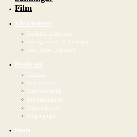
Film
Våra museer
Trelleborgs Museum
Vikingamuseet Trelleborgen
Axel Ebbes Konsthall
Besök oss
Hitta hit
Kontakta oss
Barn och familj
Gruppbokningar
Butik och café
Tillgänglighet
Skola