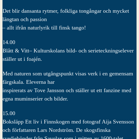
Det blir dansanta rytmer, folkliga tongångar och mycket
längtan och passion
– allt ifrån naturlyrik till finsk tango!
14.00
Blått & Vitt– Kulturskolans bild- och serieteckningselever
ställer ut i foajén.
Med naturen som utgångspunkt visas verk i en gemensam
färgskala. Eleverna har
inspirerats av Tove Jansson och ställer ut ett fanzine med
egna muminserier och bilder.
15.00
Boksläpp Ett liv i Finnskogen med fotograf Aija Svensson
och författaren Lars Nordström. De skogsfinska
svedjebönder från Savolax som i mitten av 1600-talet