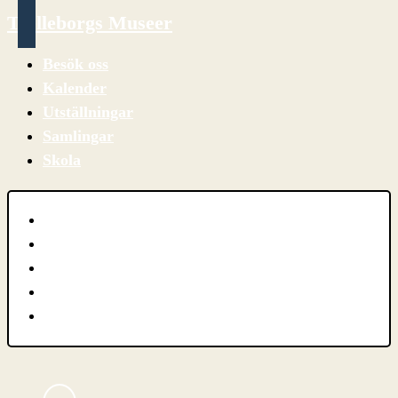
Trelleborgs Museer
Besök oss
Kalender
Utställningar
Samlingar
Skola
Besök oss
Kalender
Utställningar
Samlingar
Skola