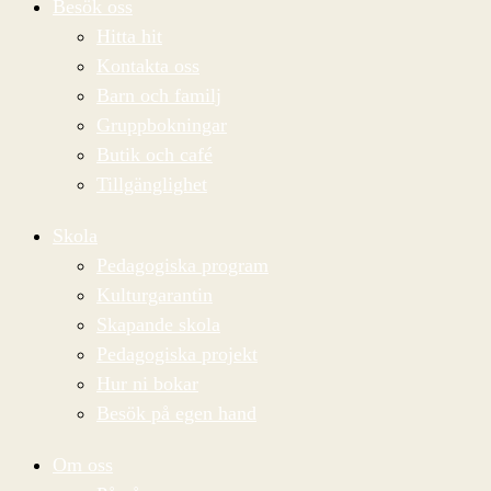
Besök oss
Hitta hit
Kontakta oss
Barn och familj
Gruppbokningar
Butik och café
Tillgänglighet
Skola
Pedagogiska program
Kulturgarantin
Skapande skola
Pedagogiska projekt
Hur ni bokar
Besök på egen hand
Om oss