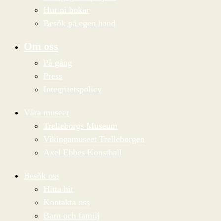
Hur ni bokar
Besök på egen hand
Om oss
På gång
Press
Integritetspolicy
Våra museer
Trelleborgs Museum
Vikingamuseet Trelleborgen
Axel Ebbes Konsthall
Besök oss
Hitta hit
Kontakta oss
Barn och familj