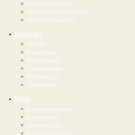
Trelleborgs Museum
Vikingamuseet Trelleborgen
Axel Ebbes Konsthall
Besök oss
Hitta hit
Kontakta oss
Barn och familj
Gruppbokningar
Butik och café
Tillgänglighet
Skola
Pedagogiska program
Kulturgarantin
Skapande skola
Pedagogiska projekt