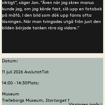
viktigt”, säger Jan. ”Även när jag skrev manus
kunde jag, om jag körde fast, slå upp en fotobok
på måfå. I den bild som dök upp fanns ofta
lösningen. När man tvingades utgå från just den
bilden började tanken röra sig vidare.”
Datum:
11 juli 2026
Avslutat
Tid:
14:00 - 14:30
Plats:
Museum
Trelleborgs Museum
Stortorget 1
Visningen ingår i