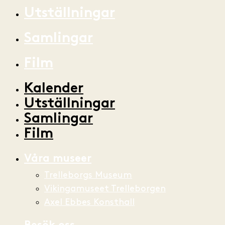
Utställningar
Samlingar
Film
Kalender
Utställningar
Samlingar
Film
Våra museer
Trelleborgs Museum
Vikingamuseet Trelleborgen
Axel Ebbes Konsthall