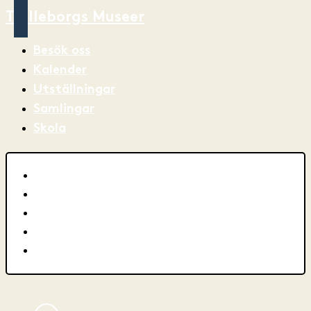
Trelleborgs Museer
Besök oss
Kalender
Utställningar
Samlingar
Skola
Besök oss
Kalender
Utställningar
Samlingar
Skola