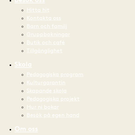
Besök oss
Hitta hit
Kontakta oss
Barn och familj
Gruppbokningar
Butik och café
Tillgänglighet
Skola
Pedagogiska program
Kulturgarantin
Skapande skola
Pedagogiska projekt
Hur ni bokar
Besök på egen hand
Om oss