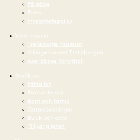
På gång
Press
Integritetspolicy
Våra museer
Trelleborgs Museum
Vikingamuseet Trelleborgen
Axel Ebbes Konsthall
Besök oss
Hitta hit
Kontakta oss
Barn och familj
Gruppbokningar
Butik och café
Tillgänglighet