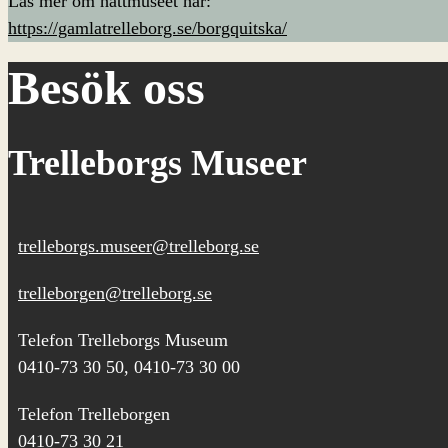
Läs mer om hattmuseet här:
https://gamlatrelleborg.se/borgquitska/
Besök oss
Trelleborgs Museer
trelleborgs.museer@trelleborg.se
trelleborgen@trelleborg.se
Telefon Trelleborgs Museum
0410-73 30 50, 0410-73 30 00
Telefon Trelleborgen
0410-73 30 21