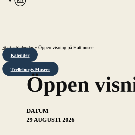
EN
Start
»
Kalender
»
Öppen visning på Hattmuseet
Kalender
Trelleborgs Museer
Öppen visn
DATUM
29 AUGUSTI 2026