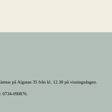
 hämtas på Algatan 35 från kl. 12.30 på visningsdagen.
n: 0734-090876.