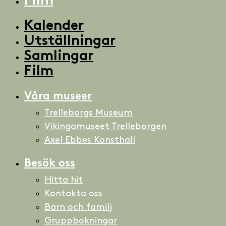
Film
Kalender
Utställningar
Samlingar
Film
Våra museer
Trelleborgs Museum
Vikingamuseet Trelleborgen
Axel Ebbes Konsthall
Besök oss
Hitta hit
Kontakta oss
Barn och familj
Gruppbokningar