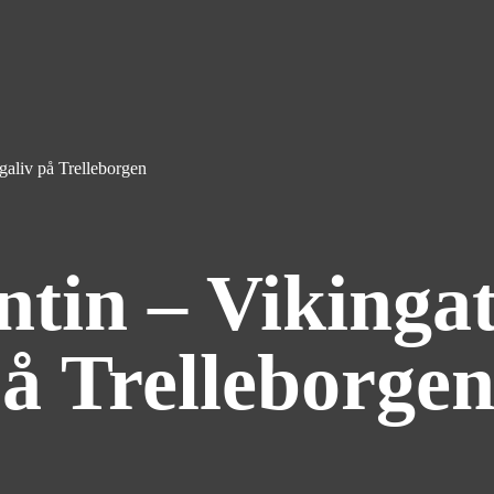
galiv på Trelleborgen
ntin – Vikinga
på Trelleborge