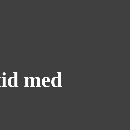
tid med
n