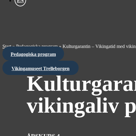
EN
Start
»
Pedagogiska program
»
Kulturgarantin – Vikingatid med vikin
Pedagogiska program
Vikingamuseet Trelleborgen
Kulturgara
vikingaliv 