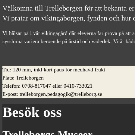
Välkomna till Trelleborgen för att bekanta er
Vi pratar om vikingaborgen, fynden och hur de
Vi hälsar på i vår vikingagård där eleverna får prova på att 
sysslorna variera beroende på årstid och väderlek. Vi är båd
Tid: 120 min, inkl kort paus för medhavd frukt
Plats: Trelleborgen
Telefon: 0708-817047 eller 0410-733021
E-post: trelleborgen.pedagogik@trelleborg.se
Besök oss
Trelleborgs Museer