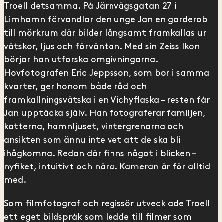
Troell detsamma. På Järnvägsgatan 27 i
Limhamn förvandlar den unge Jan en garderob
till mörkrum där bilder långsamt framkallas ur
vätskor, ljus och förväntan. Med sin Zeiss Ikon
börjar han utforska omgivningarna.
Hovfotografen Eric Jeppsson, som bor i samma
kvarter, ger honom både råd och
framkallningsvätska i en Vichyflaska – resten får
Jan upptäcka själv. Han fotograferar familjen,
katterna, hamnljuset, vintergrenarna och
ansikten som ännu inte vet att de ska bli
ihågkomna. Redan där finns något i blicken –
nyfiket, intuitivt och nära. Kameran är för alltid
med.
Som filmfotograf och regissör utvecklade Troell
ett eget bildspråk som ledde till filmer som