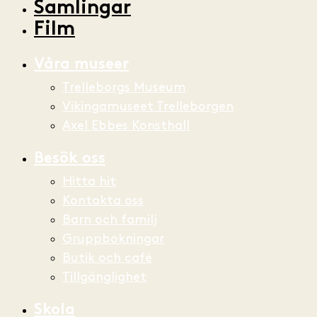
Samlingar
Film
Våra museer
Trelleborgs Museum
Vikingamuseet Trelleborgen
Axel Ebbes Konsthall
Besök oss
Hitta hit
Kontakta oss
Barn och familj
Gruppbokningar
Butik och café
Tillgänglighet
Skola