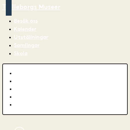
Trelleborgs Museer
Besök oss
Kalender
Utställningar
Samlingar
Skola
Besök oss
Kalender
Utställningar
Samlingar
Skola