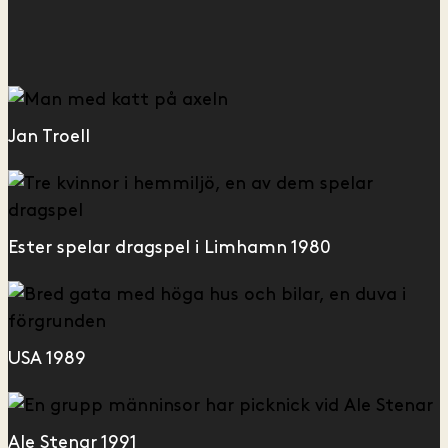
Jan Troell
Ester spelar dragspel i Limhamn 1980
USA 1989
Ale Stenar 1991