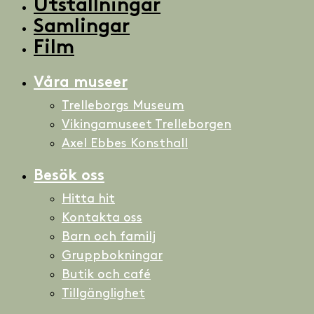
Utställningar
Samlingar
Film
Våra museer
Trelleborgs Museum
Vikingamuseet Trelleborgen
Axel Ebbes Konsthall
Besök oss
Hitta hit
Kontakta oss
Barn och familj
Gruppbokningar
Butik och café
Tillgänglighet