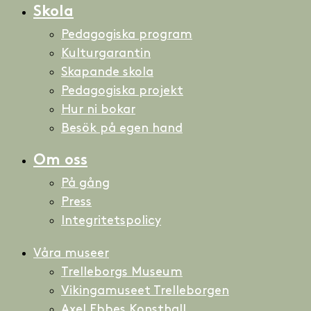
Skola
Pedagogiska program
Kulturgarantin
Skapande skola
Pedagogiska projekt
Hur ni bokar
Besök på egen hand
Om oss
På gång
Press
Integritetspolicy
Våra museer
Trelleborgs Museum
Vikingamuseet Trelleborgen
Axel Ebbes Konsthall