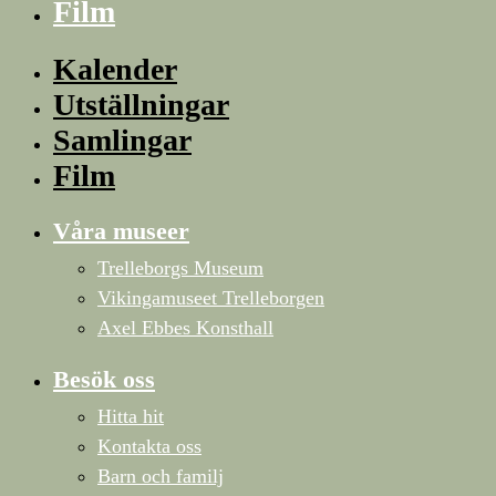
Film
Kalender
Utställningar
Samlingar
Film
Våra museer
Trelleborgs Museum
Vikingamuseet Trelleborgen
Axel Ebbes Konsthall
Besök oss
Hitta hit
Kontakta oss
Barn och familj