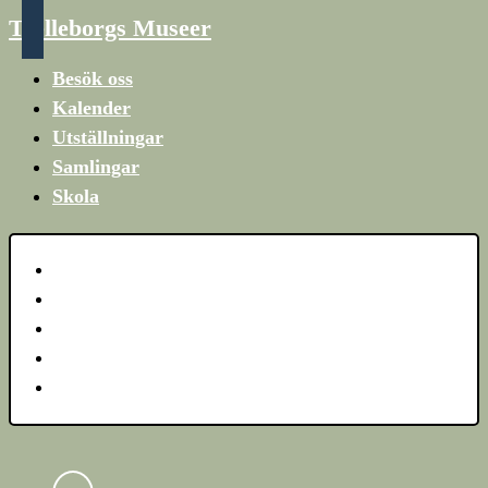
Trelleborgs Museer
Besök oss
Kalender
Utställningar
Samlingar
Skola
Besök oss
Kalender
Utställningar
Samlingar
Skola